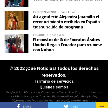
ENTRETENIMIENTO
hace 4 días
Así agradeció Alejandra Jaramillo el
reconocimiento recibido en España
tras su salida de programa
ECUADOR
hace 4 días
El ministro de IA de Emiratos Árabes
Unidos llega a Ecuador para reunirse
con Noboa
© 2022 ¡Qué Noticias! Todos los derechos
reservados.
Tarifario de servicios
Quiénes somos
Según el Art. 60 de la Ley Orgánica de Comunicación, los contenidos
se identifican y clasifican en: (I),informativos; (O), de opinión;
(F),formativos/educativos/culturales; (E), entretenimiento; y
(D),deportivos.
SHARE
TWEET