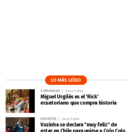
LO MÁS LEÍDO
COMUNIDAD
hace 4 días
Miguel Urgilés es el ‘Rick’
ecuatoriano que compra historia
DEPORTES
hace 4 días
Vozinha se declara "muy feliz" de
estar en Chile para unirse a Colo Colo