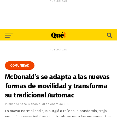
PUBLICIDAD
PUBLICIDAD
COMUNIDAD
McDonald’s se adapta a las nuevas
formas de movilidad y transforma
su tradicional Automac
Publicado
hace 6 años
el
31 de enero de 2021
La nueva normalidad que surgió a raíz de la pandemia, trajo
consigo nuevos hábitos y costumbres para las personas. Las