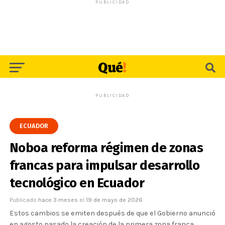
PUBLICIDAD
PUBLICIDAD
ECUADOR
Noboa reforma régimen de zonas
francas para impulsar desarrollo
tecnológico en Ecuador
Publicado
hace 3 meses
el
19 de mayo de 2026
Estos cambios se emiten después de que el Gobierno anunció
en agosto pasado la creación de la primera zona franca