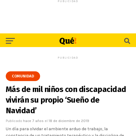
PUBLICIDAD
PUBLICIDAD
COMUNIDAD
Más de mil niños con discapacidad
vivirán su propio ‘Sueño de
Navidad’
Publicado
hace 7 años
el
18 de diciembre de 2019
Un día para olvidar el ambiente arduo de trabajo, la
constancia de un tratamiento terapéutico y la disciplina de