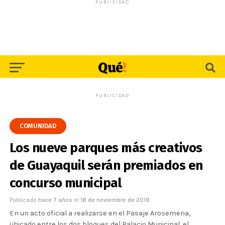
PUBLICIDAD
PUBLICIDAD
COMUNIDAD
Los nueve parques más creativos
de Guayaquil serán premiados en
concurso municipal
Publicado
hace 7 años
el
18 de noviembre de 2019
En un acto oficial a realizarse en el Pasaje Arosemena,
ubicado entre los dos bloques del Palacio Municipal, el