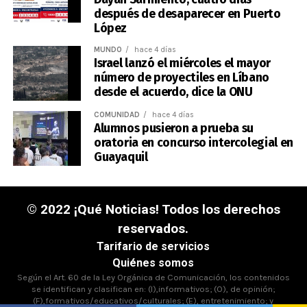
después de desaparecer en Puerto
López
MUNDO
hace 4 días
Israel lanzó el miércoles el mayor
número de proyectiles en Líbano
desde el acuerdo, dice la ONU
COMUNIDAD
hace 4 días
Alumnos pusieron a prueba su
oratoria en concurso intercolegial en
Guayaquil
© 2022 ¡Qué Noticias! Todos los derechos
reservados.
Tarifario de servicios
Quiénes somos
Según el Art. 60 de la Ley Orgánica de Comunicación, los contenidos
se identifican y clasifican en: (I),informativos; (O), de opinión;
(F),formativos/educativos/culturales; (E), entretenimiento; y