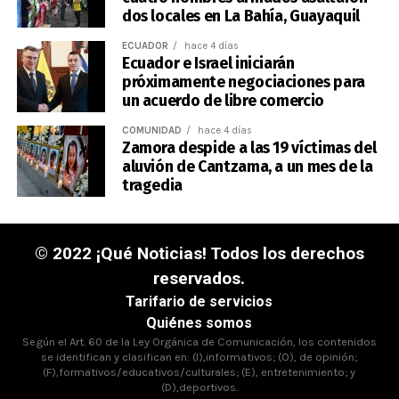
dos locales en La Bahía, Guayaquil
ECUADOR
hace 4 días
Ecuador e Israel iniciarán
próximamente negociaciones para
un acuerdo de libre comercio
COMUNIDAD
hace 4 días
Zamora despide a las 19 víctimas del
aluvión de Cantzama, a un mes de la
tragedia
© 2022 ¡Qué Noticias! Todos los derechos
reservados.
Tarifario de servicios
Quiénes somos
Según el Art. 60 de la Ley Orgánica de Comunicación, los contenidos
se identifican y clasifican en: (I),informativos; (O), de opinión;
(F),formativos/educativos/culturales; (E), entretenimiento; y
(D),deportivos.