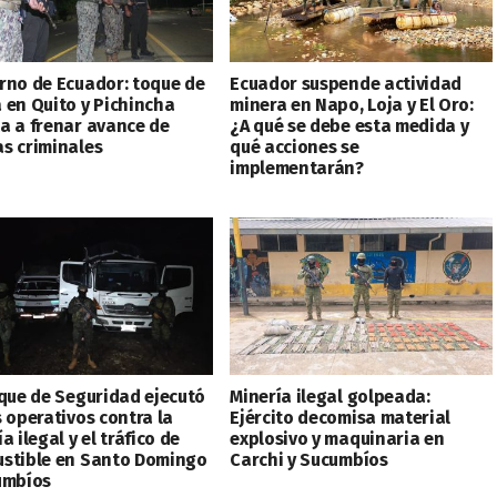
rno de Ecuador: toque de
Ecuador suspende actividad
 en Quito y Pichincha
minera en Napo, Loja y El Oro:
a a frenar avance de
¿A qué se debe esta medida y
s criminales
qué acciones se
implementarán?
oque de Seguridad ejecutó
Minería ilegal golpeada:
s operativos contra la
Ejército decomisa material
a ilegal y el tráfico de
explosivo y maquinaria en
stible en Santo Domingo
Carchi y Sucumbíos
umbíos