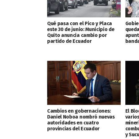
Qué pasa con el Pico y Placa
Gobie
este 30 de junio: Municipio de
queda
Quito anuncia cambio por
apunt
partido de Ecuador
banda
Cambios en gobernaciones:
El Bl
Daniel Noboa nombró nuevas
vario
autoridades en cuatro
minerí
provincias del Ecuador
combu
y Suc