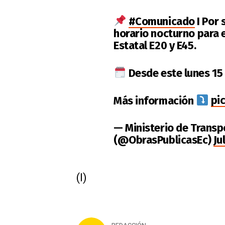
#Comunicado
I Por 
horario nocturno para e
Estatal E20 y E45.
Desde este lunes 15 d
Más información
pi
— Ministerio de Transp
(@ObrasPublicasEc)
Ju
(I)