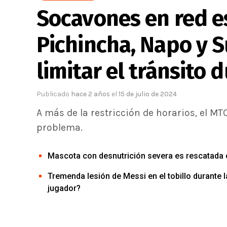
Socavones en red es
Pichincha, Napo y 
limitar el tránsito 
Publicado
hace 2 años
el
15 de julio de 2024
A más de la restricción de horarios, el M
problema.
Mascota con desnutrición severa es rescatada en
Tremenda lesión de Messi en el tobillo durante 
jugador?