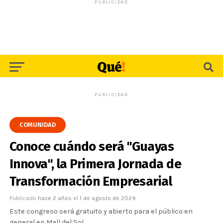
PUBLICIDAD
PUBLICIDAD
COMUNIDAD
Conoce cuándo será "Guayas
Innova", la Primera Jornada de
Transformación Empresarial
Publicado
hace 2 años
el
1 de agosto de 2024
Este congreso será gratuito y abierto para el público en
general en Mall del Sol.