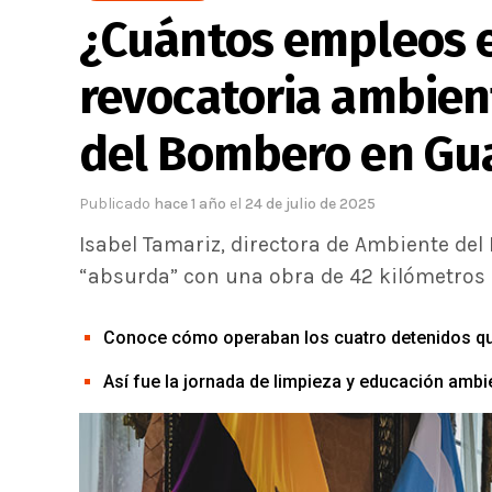
¿Cuántos empleos e
revocatoria ambient
del Bombero en Gu
Publicado
hace 1 año
el
24 de julio de 2025
Isabel Tamariz, directora de Ambiente de
“absurda” con una obra de 42 kilómetros
Conoce cómo operaban los cuatro detenidos que
Así fue la jornada de limpieza y educación ambie