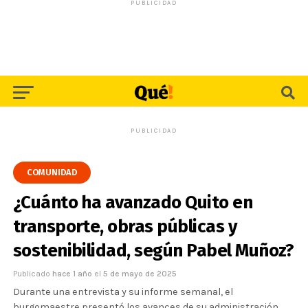
PUBLICIDAD
PUBLICIDAD
COMUNIDAD
¿Cuánto ha avanzado Quito en
transporte, obras públicas y
sostenibilidad, según Pabel Muñoz?
Publicado
hace 1 año
el
5 de mayo de 2025
Durante una entrevista y su informe semanal, el
burgomaestre presentó los avances de su administración