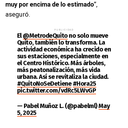
muy por encima de lo estimado”
,
aseguró.
PUBLICIDAD
El
@MetrodeQuito
no solo mueve
Quito, también lo transforma. La
actividad económica ha crecido en
sus estaciones, especialmente en
el Centro Histórico. Más árboles,
más peatonalización, más vida
urbana. Así se revitaliza la ciudad.
#QuitoNoSeDetiene
#Hora25
pic.twitter.com/vdRc5LWvGP
— Pabel Muñoz L. (@pabelml)
May
5, 2025