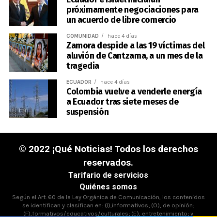
próximamente negociaciones para
un acuerdo de libre comercio
COMUNIDAD
hace 4 días
Zamora despide a las 19 víctimas del
aluvión de Cantzama, a un mes de la
tragedia
ECUADOR
hace 4 días
Colombia vuelve a venderle energía
a Ecuador tras siete meses de
suspensión
© 2022 ¡Qué Noticias! Todos los derechos
reservados.
Tarifario de servicios
Quiénes somos
Según el Art. 60 de la Ley Orgánica de Comunicación, los contenidos
se identifican y clasifican en: (I),informativos; (O), de opinión;
(F),formativos/educativos/culturales; (E), entretenimiento; y