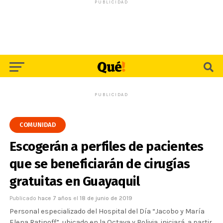
PUBLICIDAD
PUBLICIDAD
COMUNIDAD
Escogerán a perfiles de pacientes
que se beneficiarán de cirugías
gratuitas en Guayaquil
Publicado
hace 7 años
el
18 de junio de 2019
Personal especializado del Hospital del Día “Jacobo y María
Elena Ratinoff”, ubicado en la Octava y Bolivia, iniciará, a partir