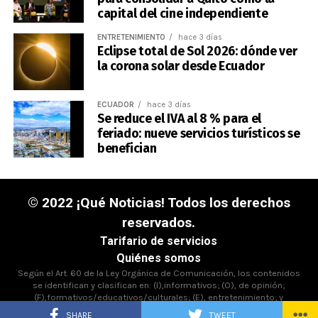
capital del cine independiente
ENTRETENIMIENTO
hace 3 días
Eclipse total de Sol 2026: dónde ver
la corona solar desde Ecuador
ECUADOR
hace 3 días
Se reduce el IVA al 8 % para el
feriado: nueve servicios turísticos se
benefician
© 2022 ¡Qué Noticias! Todos los derechos
reservados.
Tarifario de servicios
Quiénes somos
Según el Art. 60 de la Ley Orgánica de Comunicación, los contenidos
se identifican y clasifican en: (I),informativos; (O), de opinión;
(F),formativos/educativos/culturales; (E), entretenimiento; y
(D),deportivos.
SHARE
TWEET