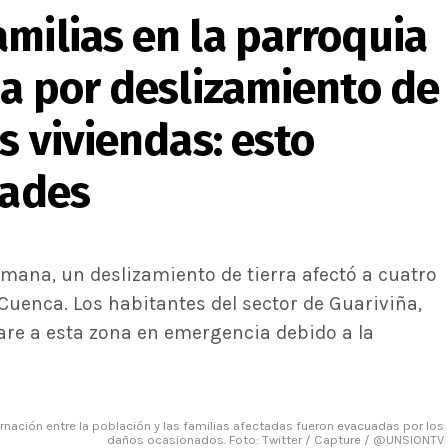
milias en la parroquia
ca por deslizamiento de
s viviendas: esto
dades
semana, un deslizamiento de tierra afectó a cuatro
e Cuenca. Los habitantes del sector de Guariviña,
are a esta zona en emergencia debido a la
nación entre la población y las familias afectadas fueron evacuadas por los
daños ocasionados. Foto: Twitter / Capture / @UNSIONTV