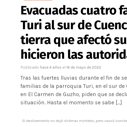
Evacuadas cuatro fa
Turi al sur de Cuen
tierra que afectó su
hicieron las autori
Publicado
hace 4 años
el
16 de mayo de 2022
Tras las fuertes lluvias durante el fin de 
familias de la parroquia Turi, en el sur d
en El Carmen de Guzho, piden que se decl
situación. Hasta el momento se sabe […]
El deslizamiento no dejó víctimas mortales, pero causó conster