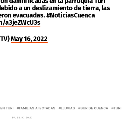
ron damnificadas en la parroquia Turi
debido a un deslizamiento de tierra, las
eron evacuadas.
#NoticiasCuenca
om/a3jeZWcU3s
NTV)
May 16, 2022
EN TURI
FAMILIAS AFECTADAS
LLUVIAS
SUR DE CUENCA
TURI
PUBLICIDAD