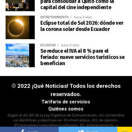
para consolidar a Quito como la
capital del cine independiente
ENTRETENIMIENTO
hace 4 días
Eclipse total de Sol 2026: dónde ver
la corona solar desde Ecuador
ECUADOR
hace 3 días
Se reduce el IVA al 8 % para el
feriado: nueve servicios turísticos se
benefician
© 2022 ¡Qué Noticias! Todos los derechos
reservados.
Tarifario de servicios
Quiénes somos
Según el Art. 60 de la Ley Orgánica de Comunicación, los contenidos
se identifican y clasifican en: (I),informativos; (O), de opinión;
(F),formativos/educativos/culturales; (E), entretenimiento; y
(D),deportivos.