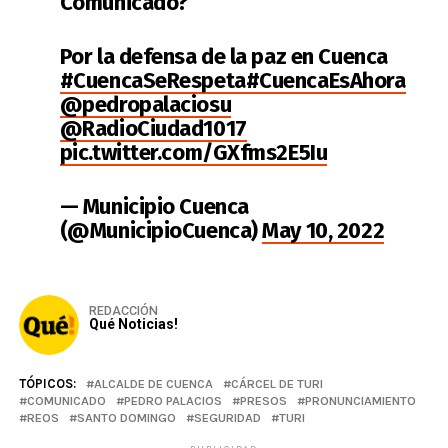
Comunicado?
Por la defensa de la paz en Cuenca
#CuencaSeRespeta
#CuencaEsAhora
@pedropalaciosu
@RadioCiudad1017
pic.twitter.com/GXfms2E5Iu
— Municipio Cuenca
(@MunicipioCuenca)
May 10, 2022
REDACCIÓN
Qué Noticias!
TÓPICOS:
ALCALDE DE CUENCA
CÁRCEL DE TURI
COMUNICADO
PEDRO PALACIOS
PRESOS
PRONUNCIAMIENTO
REOS
SANTO DOMINGO
SEGURIDAD
TURI