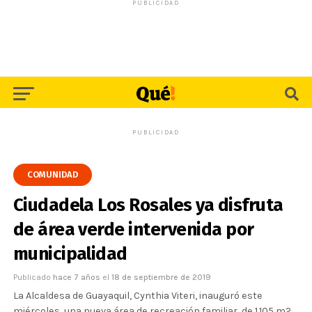
PUBLICIDAD
PUBLICIDAD
COMUNIDAD
Ciudadela Los Rosales ya disfruta
de área verde intervenida por
municipalidad
Publicado
hace 7 años
el
18 de septiembre de 2019
La Alcaldesa de Guayaquil, Cynthia Viteri, inauguró este
miércoles, una nueva área de recreación familiar, de 1.105 m2,