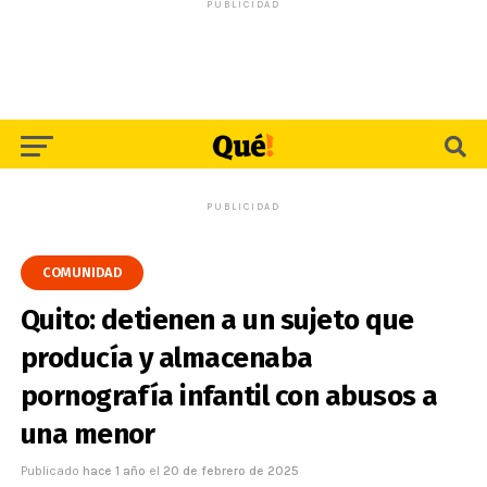
PUBLICIDAD
PUBLICIDAD
COMUNIDAD
Quito: detienen a un sujeto que
producía y almacenaba
pornografía infantil con abusos a
una menor
Publicado
hace 1 año
el
20 de febrero de 2025