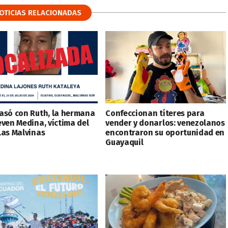
OTICIAS RELACIONADAS
asó con Ruth, la hermana
Confeccionan títeres para
even Medina, víctima del
vender y donarlos: venezolanos
Las Malvinas
encontraron su oportunidad en
Guayaquil