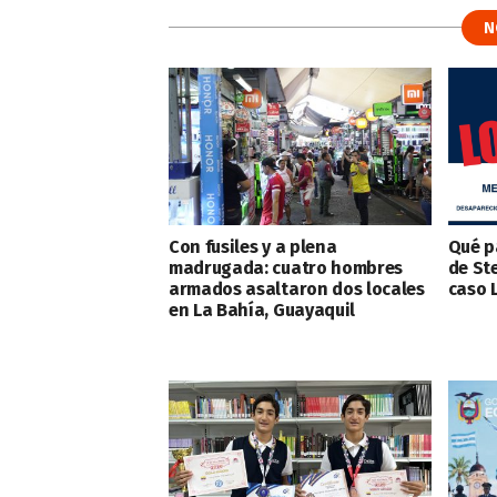
N
Con fusiles y a plena
Qué p
madrugada: cuatro hombres
de St
armados asaltaron dos locales
caso 
en La Bahía, Guayaquil