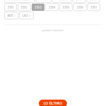
2351
2352
2353
2354
2355
2356
2357
NEXT ›
LAST »
ADVERTISEMENT
LO ÚLTIMO