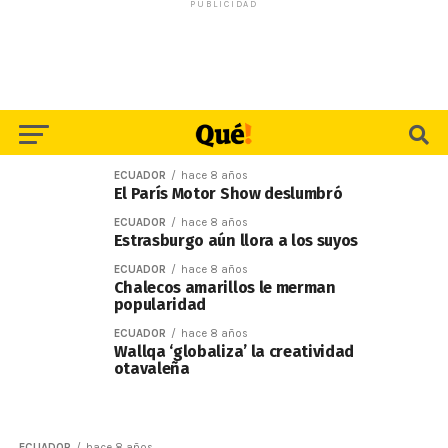
PUBLICIDAD
ECUADOR
hace 8 años
El París Motor Show deslumbró
ECUADOR
hace 8 años
Estrasburgo aún llora a los suyos
ECUADOR
hace 8 años
Chalecos amarillos le merman
popularidad
ECUADOR
hace 8 años
Wallqa ‘globaliza’ la creatividad
otavaleña
ECUADOR
hace 8 años