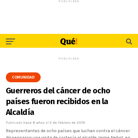
PUBLICIDAD
PUBLICIDAD
COMUNIDAD
Guerreros del cáncer de ocho
países fueron recibidos en la
Alcaldía
Publicado
hace 8 años
el
5 de febrero de 2019
Representantes de ocho países que luchan contra el cáncer
dispensaron una visita de cortesía al alcalde Jaime Nebot, en