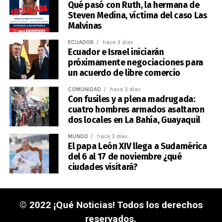
Qué pasó con Ruth, la hermana de
Steven Medina, víctima del caso Las
Malvinas
ECUADOR
hace 3 días
Ecuador e Israel iniciarán
próximamente negociaciones para
un acuerdo de libre comercio
COMUNIDAD
hace 3 días
Con fusiles y a plena madrugada:
cuatro hombres armados asaltaron
dos locales en La Bahía, Guayaquil
MUNDO
hace 3 días
El papa León XIV llega a Sudamérica
del 6 al 17 de noviembre ¿qué
ciudades visitará?
© 2022 ¡Qué Noticias! Todos los derechos
reservados.