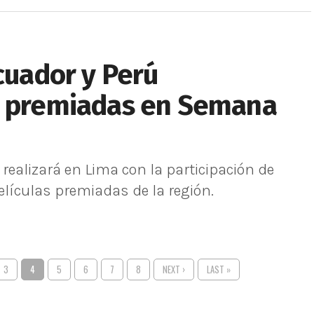
Ecuador y Perú
s premiadas en Semana
ealizará en Lima con la participación de
elículas premiadas de la región.
3
4
5
6
7
8
NEXT ›
LAST »