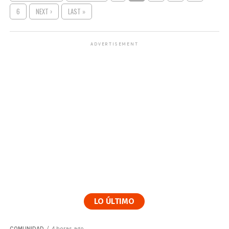
6
NEXT ›
LAST »
ADVERTISEMENT
LO ÚLTIMO
COMUNIDAD
4 horas ago