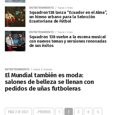
ENTRETENIMIENTO
hace 1 mes
Squadron138 lanza “Ecuador en el Alma”,
un himno urbano para la Selección
Ecuatoriana de Fútbol
ENTRETENIMIENTO
hace 1 mes
Squadron 138 vuelve a la escena musical
con nuevos temas y versiones renovadas
de sus éxitos
ENTRETENIMIENTO
hace 2 meses
El Mundial también es moda:
salones de belleza se llenan con
pedidos de uñas futboleras
PAGE 2 OF 2037
‹ PREVIOUS
1
2
3
4
5