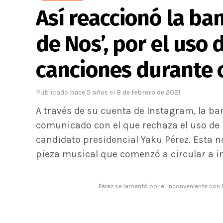
Así reaccionó la ba
de Nos’, por el uso 
canciones durante
Publicado
hace 5 años
el
8 de febrero de 2021
A través de su cuenta de Instagram, la b
comunicado con el que rechaza el uso de
candidato presidencial Yaku Pérez. Esta no
pieza musical que comenzó a circular a in
Pérez se lamentó por el inconveniente con la