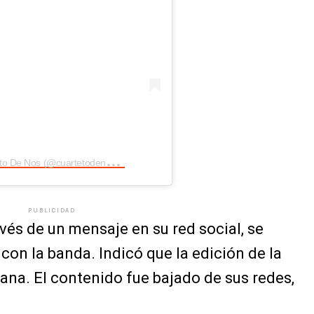
U
na publicación compartida de Cuarteto De Nos (@cuartetodenosok)
PUBLICIDAD
avés de un mensaje en su red social, se
con la banda. Indicó que la edición de la
dana. El contenido fue bajado de sus redes,