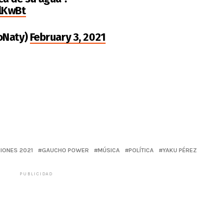
lKwBt
oNaty)
February 3, 2021
IONES 2021
GAUCHO POWER
MÚSICA
POLÍTICA
YAKU PÉREZ
PUBLICIDAD