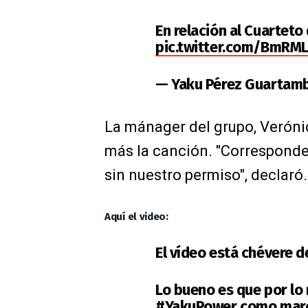
En relación al Cuarteto
pic.twitter.com/BmRM
— Yaku Pérez Guartam
La mánager del grupo, Verónic
más la canción. "Corresponde
sin nuestro permiso", declaró.
Aquí el video:
El vídeo está chévere d
Lo bueno es que por lo
#YakuPower
como marc