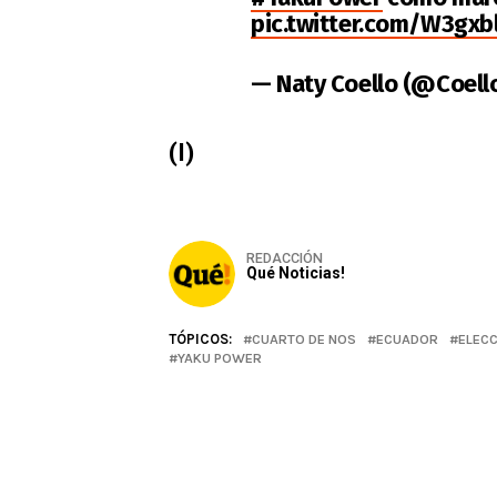
pic.twitter.com/W3gxb
— Naty Coello (@Coell
(I)
REDACCIÓN
Qué Noticias!
TÓPICOS:
CUARTO DE NOS
ECUADOR
ELECC
YAKU POWER