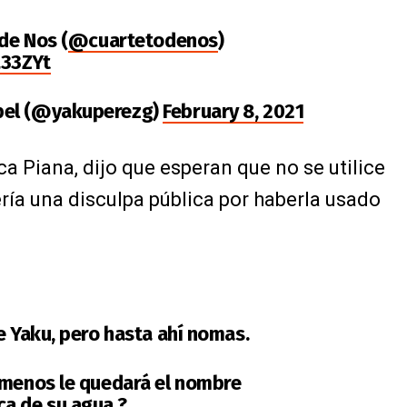
 de Nos (
@cuartetodenos
)
L33ZYt
bel (@yakuperezg)
February 8, 2021
a Piana, dijo que esperan que no se utilice
ría una disculpa pública por haberla usado
e Yaku, pero hasta ahí nomas.
 menos le quedará el nombre
a de su agua ?