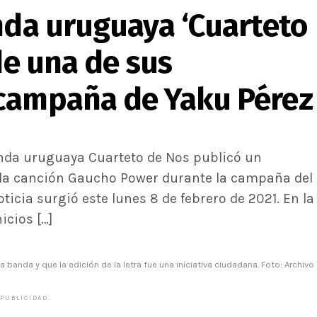
nda uruguaya ‘Cuarteto
de una de sus
 campaña de Yaku Pérez
anda uruguaya Cuarteto de Nos publicó un
 la canción Gaucho Power durante la campaña del
ticia surgió este lunes 8 de febrero de 2021. En la
icios […]
 banda y que la edición de la letra fue una iniciativa ciudadana. Foto: Archivo
PUBLICIDAD