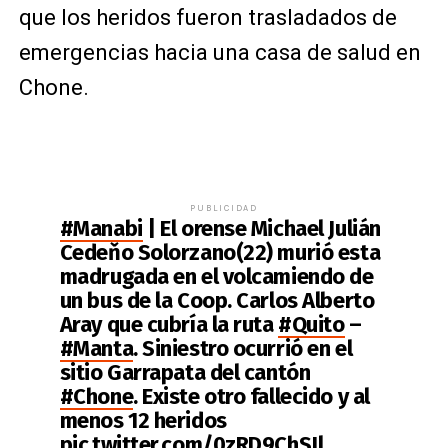
que los heridos fueron trasladados de
emergencias hacia una casa de salud en
Chone.
PUBLICIDAD
#Manabi
| El orense Michael Julián
Cedeňo Solorzano(22) murió esta
madrugada en el volcamiendo de
un bus de la Coop. Carlos Alberto
Aray que cubría la ruta
#Quito
–
#Manta
. Siniestro ocurrió en el
sitio Garrapata del cantón
#Chone
. Existe otro fallecido y al
menos 12 heridos
pic.twitter.com/0zRD9ChSJl