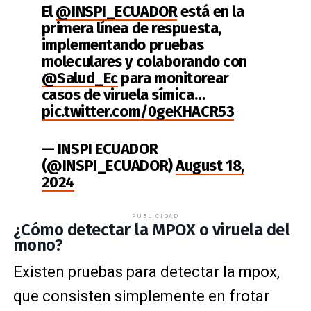
El
@INSPI_ECUADOR
está en la
primera línea de respuesta,
implementando pruebas
moleculares y colaborando con
@Salud_Ec
para monitorear
casos de viruela símica…
pic.twitter.com/0geKHACR53
— INSPI ECUADOR
(@INSPI_ECUADOR)
August 18,
2024
PUBLICIDAD
¿Cómo detectar la MPOX o viruela del
mono?
Existen pruebas para detectar la mpox,
que consisten simplemente en frotar