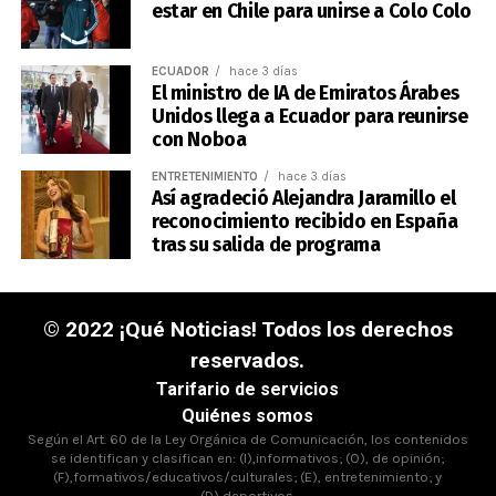
estar en Chile para unirse a Colo Colo
ECUADOR
hace 3 días
El ministro de IA de Emiratos Árabes
Unidos llega a Ecuador para reunirse
con Noboa
ENTRETENIMIENTO
hace 3 días
Así agradeció Alejandra Jaramillo el
reconocimiento recibido en España
tras su salida de programa
© 2022 ¡Qué Noticias! Todos los derechos
reservados.
Tarifario de servicios
Quiénes somos
Según el Art. 60 de la Ley Orgánica de Comunicación, los contenidos
se identifican y clasifican en: (I),informativos; (O), de opinión;
(F),formativos/educativos/culturales; (E), entretenimiento; y
(D),deportivos.