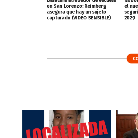
Balacera alrededor de escuela
Noboa
en San Lorenzo: Reimberg
el nu
asegura que hay un sujeto
segur
capturado (VIDEO SENSIBLE)
2029
C