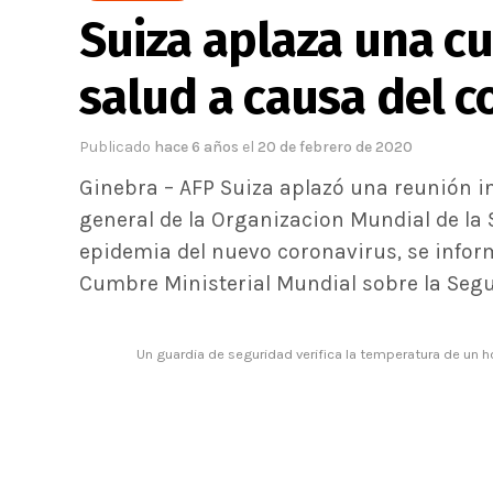
Suiza aplaza una c
salud a causa del c
Publicado
hace 6 años
el
20 de febrero de 2020
Ginebra – AFP Suiza aplazó una reunión in
general de la Organizacion Mundial de la 
epidemia del nuevo coronavirus, se inform
Cumbre Ministerial Mundial sobre la Segur
Un guardia de seguridad verifica la temperatura de un 