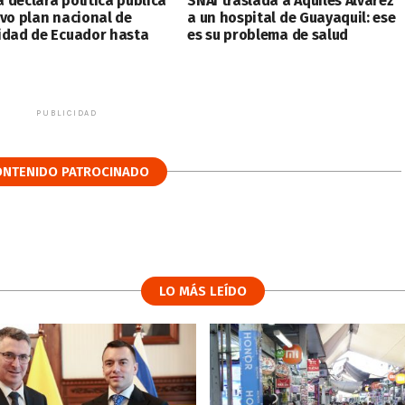
 declara política pública
SNAI traslada a Aquiles Alvarez
evo plan nacional de
a un hospital de Guayaquil: ese
idad de Ecuador hasta
es su problema de salud
PUBLICIDAD
ONTENIDO PATROCINADO
LO MÁS LEÍDO