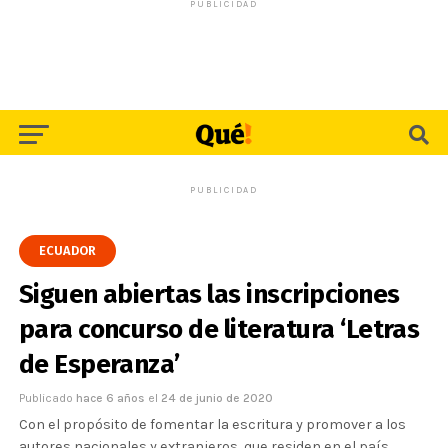
PUBLICIDAD
PUBLICIDAD
ECUADOR
Siguen abiertas las inscripciones
para concurso de literatura ‘Letras
de Esperanza’
Publicado
hace 6 años
el
24 de junio de 2020
Con el propósito de fomentar la escritura y promover a los
autores nacionales y extranjeros, que residen en el país,