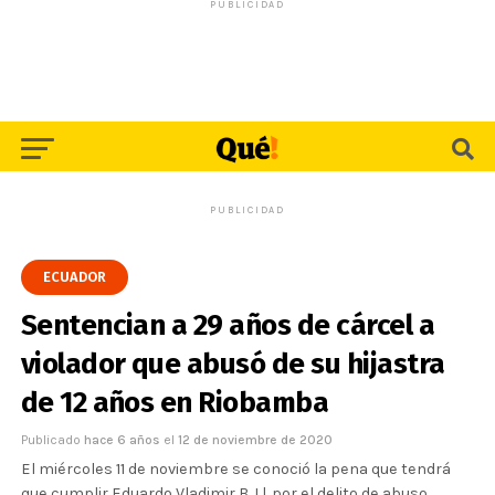
PUBLICIDAD
PUBLICIDAD
ECUADOR
Sentencian a 29 años de cárcel a
violador que abusó de su hijastra
de 12 años en Riobamba
Publicado
hace 6 años
el
12 de noviembre de 2020
El miércoles 11 de noviembre se conoció la pena que tendrá
que cumplir Eduardo Vladimir B. Ll. por el delito de abuso