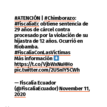
#ATENCIÓN
|
#Chimborazo
:
#FiscalíaEc
obtiene sentencia de
29 años de cárcel contra
procesado por la violación de su
hijastra de 12 años. Ocurrió en
Riobamba.
#FiscalíaConLasVíctimas
Más información
https://t.co/VjbWxNuHHo
pic.twitter.com/2USnIY5CWh
— Fiscalía Ecuador
(@FiscaliaEcuador)
November 11,
2020