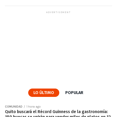
ADVERTISEMENT
LO ÚLTIMO
POPULAR
COMUNIDAD
1 hora ago
Quito buscará el Récord Guinness de la gastronomía:
150 huecas se unirán para vender miles de platos en 12