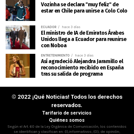
Vozinha se declara "muy feliz" de
estar en Chile para unirse a Colo Colo
ECUADOR
hace 3 días
El ministro de IA de Emiratos Árabes
Unidos llega a Ecuador para reunirse
con Noboa
ENTRETENIMIENTO
hace 3 días
Así agradeció Alejandra Jaramillo el
reconocimiento recibido en España
tras su salida de programa
© 2022 ¡Qué Noticias! Todos los derechos
reservados.
Tarifario de servicios
Quiénes somos
Según el Art. 60 de la Ley Orgánica de Comunicación, los contenidos
se identifican y clasifican en: (I),informativos; (O), de opinión;