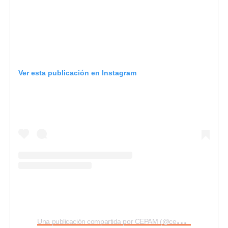
Ver esta publicación en Instagram
U
na publicación compartida por CEPAM (@cepam_quito)