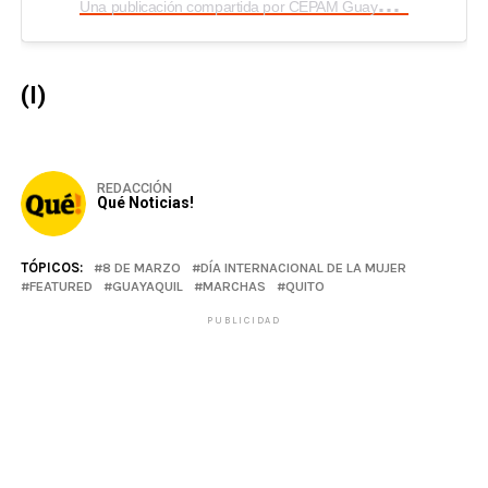
U
na publicación compartida por CEPAM Guayaquil (@cepam.gye)
(I)
REDACCIÓN
Qué Noticias!
TÓPICOS:
8 DE MARZO
DÍA INTERNACIONAL DE LA MUJER
FEATURED
GUAYAQUIL
MARCHAS
QUITO
PUBLICIDAD