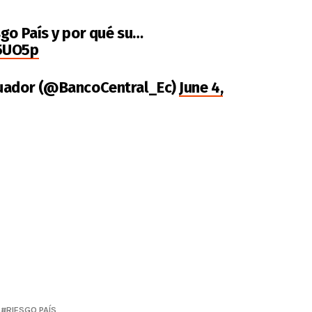
sgo País y por qué su…
95UO5p
cuador (@BancoCentral_Ec)
June 4,
RIESGO PAÍS