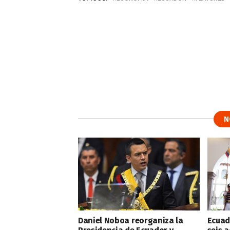
N
Daniel Noboa reorganiza la
Ecuad