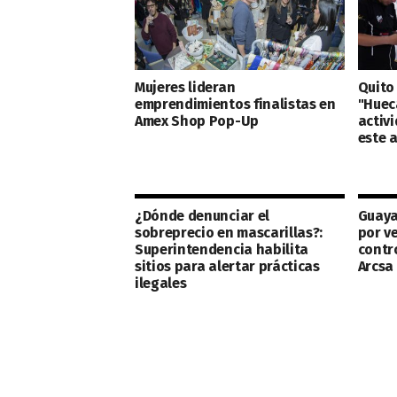
Mujeres lideran
Quito 
emprendimientos finalistas en
"Huec
Amex Shop Pop-Up
activi
este 
¿Dónde denunciar el
Guaya
sobreprecio en mascarillas?:
por v
Superintendencia habilita
contro
sitios para alertar prácticas
Arcsa
ilegales