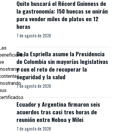
Quito buscará el Récord Guinness de
la gastronomía: 150 huecas se unirán
para vender miles de platos en 12
horas
7 de agosto de 2026
Las
De la Espriella asume la Presidencia
beneficiarias
de Colombia sin mayorías legislativas
se
y con el reto de recuperar la
mostraron
seguridad y la salud
contentas
mostrando
7 de agosto de 2026
sus
certificados.
Ecuador y Argentina firmaron seis
acuerdos tras casi tres horas de
reunión entre Noboa y Milei
7 de agosto de 2026