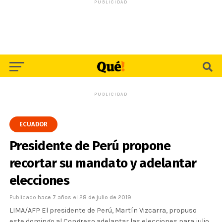
PUBLICIDAD
PUBLICIDAD
ECUADOR
Presidente de Perú propone
recortar su mandato y adelantar
elecciones
Publicado
hace 7 años
el
28 de julio de 2019
LIMA/AFP El presidente de Perú, Martín Vizcarra, propuso
este domingo al Congreso adelantar las elecciones para julio