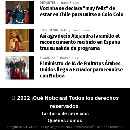
DEPORTES
hace 3 días
Vozinha se declara "muy feliz" de
estar en Chile para unirse a Colo Colo
ENTRETENIMIENTO
hace 3 días
Así agradeció Alejandra Jaramillo el
reconocimiento recibido en España
tras su salida de programa
ECUADOR
hace 3 días
El ministro de IA de Emiratos Árabes
Unidos llega a Ecuador para reunirse
con Noboa
© 2022 ¡Qué Noticias! Todos los derechos
reservados.
Tarifario de servicios
Quiénes somos
Según el Art. 60 de la Ley Orgánica de Comunicación, los contenidos