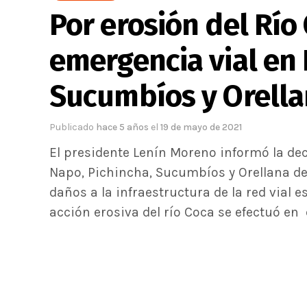
Por erosión del Río
emergencia vial en 
Sucumbíos y Orell
Publicado
hace 5 años
el
19 de mayo de 2021
El presidente Lenín Moreno informó la dec
Napo, Pichincha, Sucumbíos y Orellana deb
daños a la infraestructura de la red vial 
acción erosiva del río Coca se efectuó en e