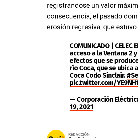
registrándose un valor máxim
consecuencia, el pasado domi
erosión regresiva, que estuv
COMUNICADO | CELEC EP 
acceso a la Ventana 2 
efectos que se producen
río Coca, que se ubica a
Coca Codo Sinclair.
#Se
pic.twitter.com/YE9NH
— Corporación Eléctric
19, 2021
REDACCIÓN