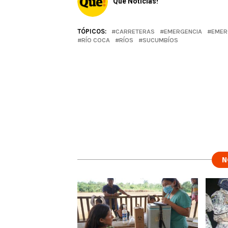
Qué Noticias!
TÓPICOS:
CARRETERAS
EMERGENCIA
EMER
RÍO COCA
RÍOS
SUCUMBÍOS
N