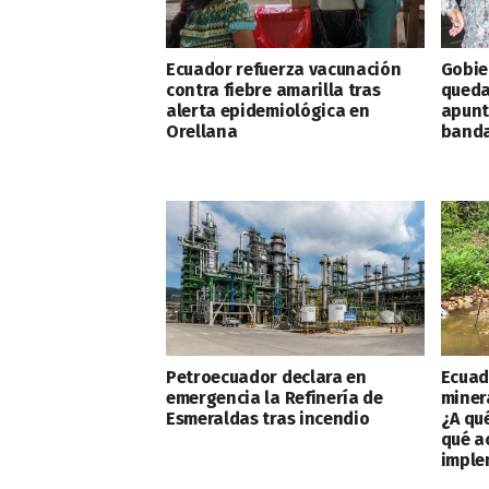
Ecuador refuerza vacunación
Gobie
contra fiebre amarilla tras
queda
alerta epidemiológica en
apunt
Orellana
banda
Petroecuador declara en
Ecuad
emergencia la Refinería de
minera
Esmeraldas tras incendio
¿A qu
qué a
imple