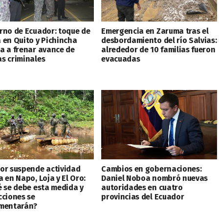
rno de Ecuador: toque de
Emergencia en Zaruma tras el
 en Quito y Pichincha
desbordamiento del río Salvias:
a a frenar avance de
alrededor de 10 familias fueron
s criminales
evacuadas
or suspende actividad
Cambios en gobernaciones:
 en Napo, Loja y El Oro:
Daniel Noboa nombró nuevas
é se debe esta medida y
autoridades en cuatro
cciones se
provincias del Ecuador
mentarán?