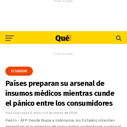
PUBLICIDAD
PUBLICIDAD
ECUADOR
Países preparan su arsenal de
insumos médicos mientras cunde
el pánico entre los consumidores
Publicado
hace 6 años
el
4 de marzo de 2020
Pekín – AFP Desde Rusia a Indonesia, los Estados intentan
garantizar el suministro de mascarillas protectoras contra el