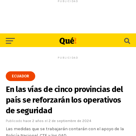
PUBLICIDAD
PUBLICIDAD
ECUADOR
En las vías de cinco provincias del
país se reforzarán los operativos
de seguridad
Publicado
hace 2 años
el
2 de septiembre de 2024
Las medidas que se trabajarán contarán con el apoyo de la
Policía Nacional, CTE y los GAD.