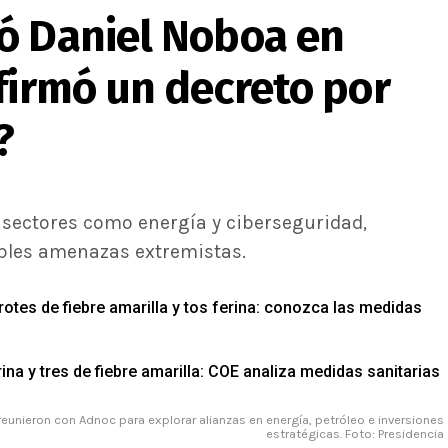
ó Daniel Noboa en
firmó un decreto por
?
 sectores como energía y ciberseguridad,
ibles amenazas extremistas.
otes de fiebre amarilla y tos ferina: conozca las medidas
ina y tres de fiebre amarilla: COE analiza medidas sanitarias
reunieron con Adnoc para explorar alianzas en energía, petróleo e inversiones
estratégicas. Foto: Presidencia