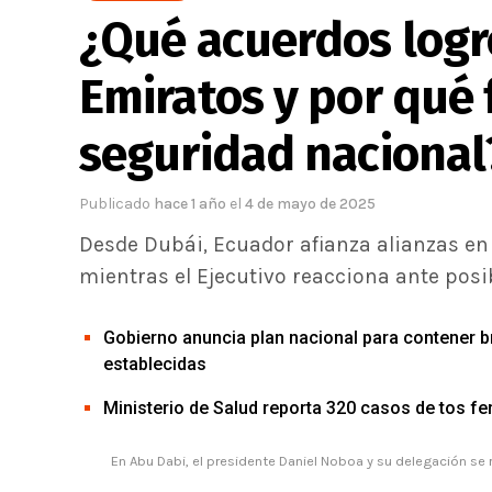
¿Qué acuerdos logr
Emiratos y por qué 
seguridad nacional
Publicado
hace 1 año
el
4 de mayo de 2025
Desde Dubái, Ecuador afianza alianzas en
mientras el Ejecutivo reacciona ante pos
Gobierno anuncia plan nacional para contener br
establecidas
Ministerio de Salud reporta 320 casos de tos fer
En Abu Dabi, el presidente Daniel Noboa y su delegación se 