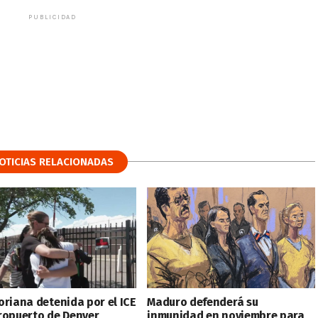
PUBLICIDAD
OTICIAS RELACIONADAS
oriana detenida por el ICE
Maduro defenderá su
ropuerto de Denver
inmunidad en noviembre para