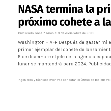
NASA termina la pr
próximo cohete a l
Publicado
hace 7 años
el
9 de diciembre de 2019
Washington – AFP Después de gastar miles
primer ejemplar del cohete de lanzamiento
9 de diciembre el jefe de la agencia espa
lunar se mantendrá para 2024. Publicidad
Ingenieros y técnicos mientras conectan el último de los cuatr