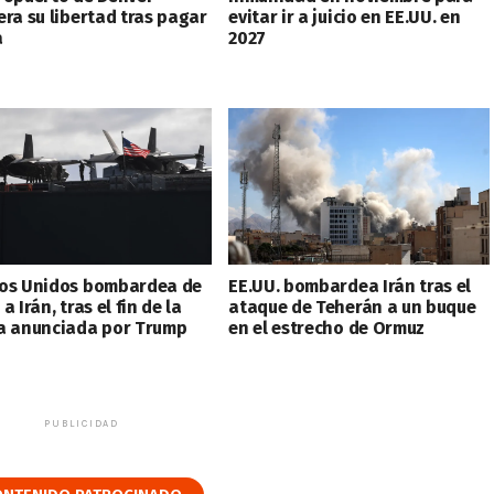
era su libertad tras pagar
evitar ir a juicio en EE.UU. en
a
2027
os Unidos bombardea de
EE.UU. bombardea Irán tras el
a Irán, tras el fin de la
ataque de Teherán a un buque
a anunciada por Trump
en el estrecho de Ormuz
PUBLICIDAD