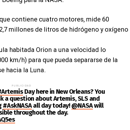
 que contiene cuatro motores, mide 60
2,7 millones de litros de hidrógeno y oxígeno
ula habitada Orion a una velocidad lo
000 km/h) para que pueda separarse de la
se hacia la Luna.
PUBLICIDAD
#Artemis
Day here in New Orleans? You
ask a question about Artemis, SLS and
ag
#AskNASA
all day today!
@NASA
will
ible throughout the day.
AQ5es