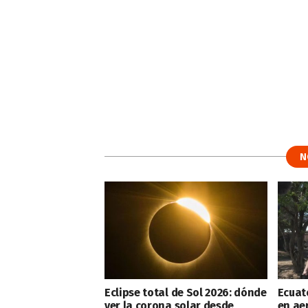
N
Eclipse total de Sol 2026: dónde
Ecuat
ver la corona solar desde
en ae