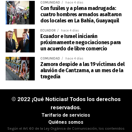
COMUNIDAD
hace 4 días
Con fusiles y a plena madrugada:
cuatro hombres armados asaltaron
dos locales en La Bahía, Guayaquil
ECUADOR
hace 4 días
Ecuador e Israel iniciarán
próximamente negociaciones para
un acuerdo de libre comercio
COMUNIDAD
hace 4 días
Zamora despide a las 19 víctimas del
aluvión de Cantzama, a un mes de la
tragedia
© 2022 ¡Qué Noticias! Todos los derechos
reservados.
Tarifario de servicios
Quiénes somos
Según el Art. 60 de la Ley Orgánica de Comunicación, los contenidos