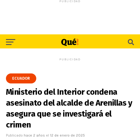
PUBLICIDAD
PUBLICIDAD
ECUADOR
Ministerio del Interior condena
asesinato del alcalde de Arenillas y
asegura que se investigará el
crimen
Publicado
hace 2 años
el
12 de enero de 2025