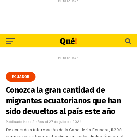
PUBLICIDAD
PUBLICIDAD
ECUADOR
Conozca la gran cantidad de
migrantes ecuatorianos que han
sido devueltos al país este año
Publicado
hace 2 años
el
27 de julio de 2024
De acuerdo a información de la Cancillería Ecuador, 11.339
compatriotas fueron atendidos en sedes diplomáticas del