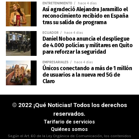
ENTRETENIMIENTO
hace 4 días
Así agradeció Alejandra Jaramillo el
reconocimiento recibido en España
tras su salida de programa
ECUADOR
hace 4 días
Daniel Noboa anuncia el despliegue
de 4.000 policías y militares en Quito
para reforzar la seguridad
EMPRESARIALES
hace 4 días
Únicos conectando a más de 1 millón
de usuarios a la nueva red 5G de
Claro
© 2022 ¡Qué Noticias! Todos los derechos
reservados.
Tarifario de servicios
Quiénes somos
Según el Art. 60 de la Ley Orgánica de Comunicación, los contenidos