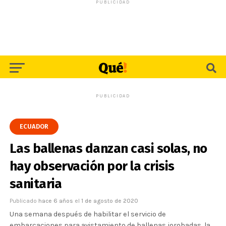
PUBLICIDAD
PUBLICIDAD
ECUADOR
Las ballenas danzan casi solas, no
hay observación por la crisis
sanitaria
Publicado
hace 6 años
el
1 de agosto de 2020
Una semana después de habilitar el servicio de
embarcaciones para avistamiento de ballenas jorobadas, la