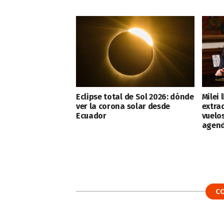
Eclipse total de Sol 2026: dónde
Milei 
ver la corona solar desde
extra
Ecuador
vuelo
agend
C