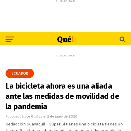
PUBLICIDAD
PUBLICIDAD
ECUADOR
La bicicleta ahora es una aliada
ante las medidas de movilidad de
la pandemia
Publicado
hace 6 años
el
2 de junio de 2020
Redacción Guayaquil – Súper Si tienes una bicicleta tienes un
tesoro. Si la tenías abandonada en un rincón, desempólvala,