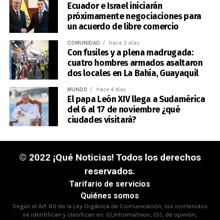
Ecuador e Israel iniciarán
próximamente negociaciones para
un acuerdo de libre comercio
COMUNIDAD
hace 3 días
Con fusiles y a plena madrugada:
cuatro hombres armados asaltaron
dos locales en La Bahía, Guayaquil
MUNDO
hace 4 días
El papa León XIV llega a Sudamérica
del 6 al 17 de noviembre ¿qué
ciudades visitará?
© 2022 ¡Qué Noticias! Todos los derechos
reservados.
Tarifario de servicios
Quiénes somos
Según el Art. 60 de la Ley Orgánica de Comunicación, los contenidos
se identifican y clasifican en: (I),informativos; (O), de opinión;