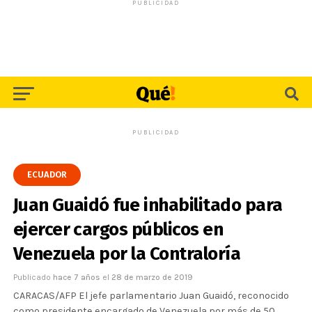
PUBLICIDAD
PUBLICIDAD
ECUADOR
Juan Guaidó fue inhabilitado para
ejercer cargos públicos en
Venezuela por la Contraloría
Publicado
hace 7 años
el
28 de marzo de 2019
CARACAS/AFP El jefe parlamentario Juan Guaidó, reconocido
como presidente encargado de Venezuela por más de 50