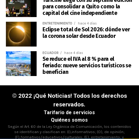
Turicine llega con su séptima edición
para consolidar a Quito como la
capital del cine independiente
ENTRETENIMIENTO
hace 4 días
Eclipse total de Sol 2026: dónde ver
la corona solar desde Ecuador
ECUADOR
hace 4 días
Se reduce el IVA al 8 % para el
feriado: nueve servicios turísticos se
benefician
© 2022 ¡Qué Noticias! Todos los derechos
reservados.
Tarifario de servicios
Quiénes somos
Según el Art. 60 de la Ley Orgánica de Comunicación, los contenidos
se identifican y clasifican en: (I),informativos; (O), de opinión;
(F),formativos/educativos/culturales; (E), entretenimiento; y