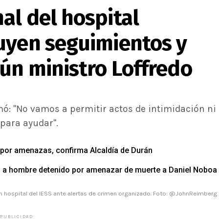
al del hospital
uyen seguimientos y
ún ministro Loffredo
rmó: "No vamos a permitir actos de intimidación ni
para ayudar".
o por amenazas, confirma Alcaldía de Durán
es a hombre detenido por amenazar de muerte a Daniel Noboa
en hospital del IESS ante alertas de crimen organizado. Foto: @JohnReimberg
PUBLICIDAD