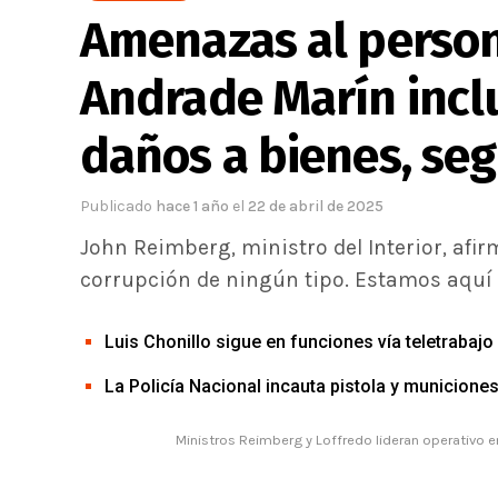
Amenazas al person
Andrade Marín incl
daños a bienes, seg
Publicado
hace 1 año
el
22 de abril de 2025
John Reimberg, ministro del Interior, afi
corrupción de ningún tipo. Estamos aquí 
Luis Chonillo sigue en funciones vía teletrabaj
La Policía Nacional incauta pistola y municion
Ministros Reimberg y Loffredo lideran operativo 