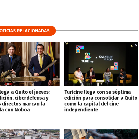
OTICIAS RELACIONADAS
llega a Quito el jueves:
Turicine llega con su séptima
dición, ciberdefensa y
edición para consolidar a Quito
s directos marcan la
como la capital del cine
a con Noboa
independiente