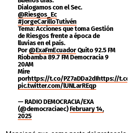
Buenos días.
Dialogamos con el Sec.
@Riesgos_Ec
#JorgeCarilloTutivén
Tema: Acciones que toma Gestión
de Riesgos frente a época de
lluvias en el país.
Por
@ExaFmEcuador
Quito 92.5 FM
Riobamba 89.7 FM Democracia 9
20AM
Mire
por
https://t.co/PZ7aDDa2dI
https://t.c
pic.twitter.com/lUNLarREqp
— RADIO DEMOCRACIA/EXA
(@democraciaec)
February 14,
2025