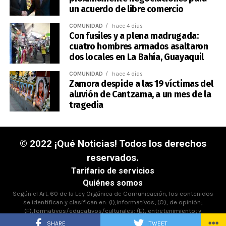
un acuerdo de libre comercio
COMUNIDAD
hace 4 días
Con fusiles y a plena madrugada:
cuatro hombres armados asaltaron
dos locales en La Bahía, Guayaquil
COMUNIDAD
hace 4 días
Zamora despide a las 19 víctimas del
aluvión de Cantzama, a un mes de la
tragedia
© 2022 ¡Qué Noticias! Todos los derechos
reservados.
Tarifario de servicios
Quiénes somos
Según el Art. 60 de la Ley Orgánica de Comunicación, los contenidos
se identifican y clasifican en: (I),informativos; (O), de opinión;
(F),formativos/educativos/culturales; (E), entretenimiento; y
(D),deportivos.
SHARE
TWEET