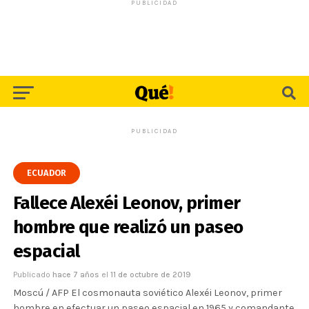
PUBLICIDAD
PUBLICIDAD
ECUADOR
Fallece Alexéi Leonov, primer
hombre que realizó un paseo
espacial
Publicado
hace 7 años
el
11 de octubre de 2019
Moscú / AFP El cosmonauta soviético Alexéi Leonov, primer
hombre en efectuar un paseo espacial en 1965 y comandante