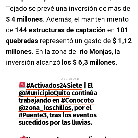
Tejado se prevé una inversión de más de
$ 4 millones
. Además, el mantenimiento
de
144 estructuras de captación
en
101
quebradas
representó un gasto de
$ 1,12
millones
. En la zona del
río Monjas
, la
inversión alcanzó
los $ 6,3 millones
.
PUBLICIDAD
#Activados24Siete
| El
@MunicipioQuito
continúa
trabajando en
#Conocoto
@zona_loschillos
, por el
#Puente3
, tras los eventos
sucedidos por las lluvias.