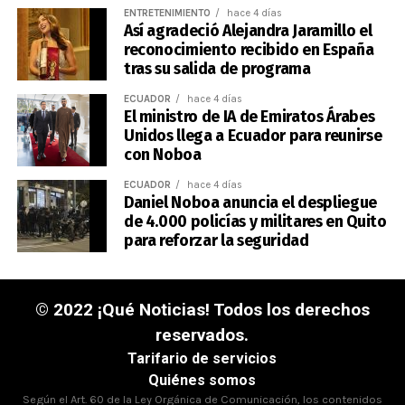
ENTRETENIMIENTO
hace 4 días
Así agradeció Alejandra Jaramillo el
reconocimiento recibido en España
tras su salida de programa
ECUADOR
hace 4 días
El ministro de IA de Emiratos Árabes
Unidos llega a Ecuador para reunirse
con Noboa
ECUADOR
hace 4 días
Daniel Noboa anuncia el despliegue
de 4.000 policías y militares en Quito
para reforzar la seguridad
© 2022 ¡Qué Noticias! Todos los derechos
reservados.
Tarifario de servicios
Quiénes somos
Según el Art. 60 de la Ley Orgánica de Comunicación, los contenidos