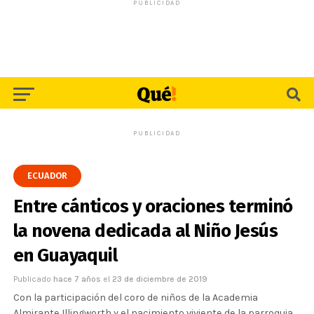
PUBLICIDAD
PUBLICIDAD
ECUADOR
Entre cánticos y oraciones terminó
la novena dedicada al Niño Jesús
en Guayaquil
Publicado
hace 7 años
el
23 de diciembre de 2019
Con la participación del coro de niños de la Academia
Almirante Illingworth y el nacimiento viviente de la parroquia